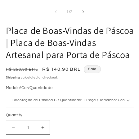
Open
Open
O
media
media
m
1
2
3
of
1
/
7
in
in
in
modal
modal
m
Placa de Boas-Vindas de Páscoa
| Placa de Boas-Vindas
Artesanal para Porta de Páscoa
Regular
Sale
R$ 140,90 BRL
Sale
R$ 250,90 BRL
price
price
Shipping
calculated at checkout.
Modelo/Cor/Quantidade
Quantity
Decrease
Increase
quantity
quantity