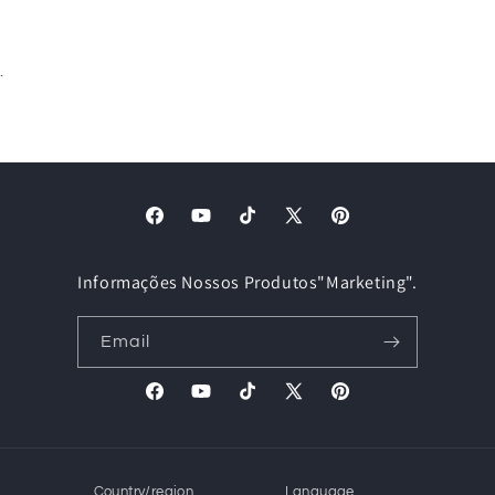
.
Facebook
YouTube
TikTok
X
Pinterest
(Twitter)
Informações Nossos Produtos"Marketing".
Email
Facebook
YouTube
TikTok
X
Pinterest
(Twitter)
Country/region
Language