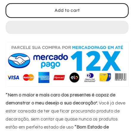
for
for
Placa
Placa
Add to cart
de
de
Boas-
Boas-
Vindas
Vindas
de
de
Páscoa
Páscoa
|
|
Placa
Placa
de
de
Boas-
Boas-
Vindas
Vindas
Artesanal
Artesanal
para
para
Porta
Porta
“Nem o maior e mais caro dos presentes é capaz de
de
de
Páscoa
Páscoa
demonstrar o meu desejo a sua decoração”.
Você já deve
estar cansada de ter que ficar procurando produto de
decoração, sem contar que quase nunca os produtos
estão em perfeito estado de uso
“Bom Estado de