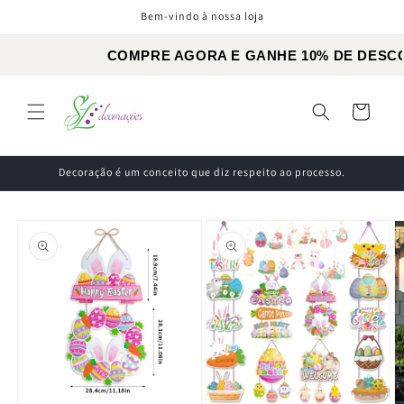
Skip to
Bem-vindo à nossa loja
content
COMPRE AGORA E GANH
TODOS OS PRODUTOS COM
Cart
FRETE GRÁTIS PARA COMPRA
Decoração é um conceito que diz respeito ao processo.
Skip to
product
information