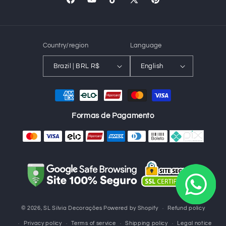
Facebook
YouTube
TikTok
X
Pinterest
(Twitter)
Country/region
Language
Brazil | BRL R$
English
Payment
methods
Formas de Pagamento
© 2026,
SL Silvia Decorações
Powered by Shopify
Refund policy
Privacy policy
Terms of service
Shipping policy
Legal notice