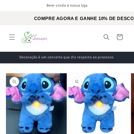
Skip to
Bem-vindo à nossa loja
content
COMPRE AGORA E GANHE
TODOS OS PRODUTOS COM 
Cart
FRETE GRÁTIS PARA COMPRAS
Decoração é um conceito que diz respeito ao processo.
Skip to
product
information