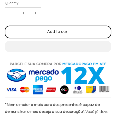
Quantity
Decrease
Increase
quantity
quantity
for
for
Peluche
Peluche
Add to cart
Stitch,
Stitch,
25
25
cm
cm
lilo
lilo
e
e
Stitch
Stitch
pelúcia,
pelúcia,
boneco
boneco
Stitch,
Stitch,
peluche
peluche
Stitch
Stitch
azul
azul
“Nem o maior e mais caro dos presentes é capaz de
demonstrar o meu desejo a sua decoração”.
Você já deve