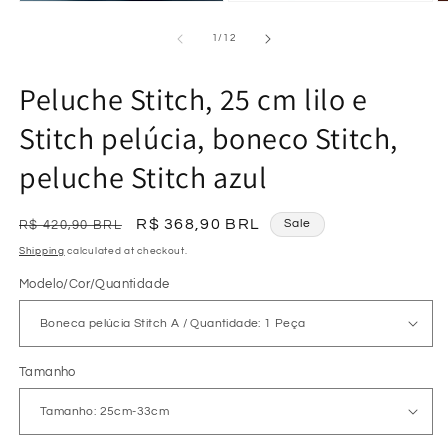
Open
O
Open
media
m
media
2
3
1
of
1
/
12
in
in
in
modal
m
modal
Peluche Stitch, 25 cm lilo e
Stitch pelúcia, boneco Stitch,
peluche Stitch azul
Regular
Sale
R$ 368,90 BRL
Sale
R$ 420,90 BRL
price
price
Shipping
calculated at checkout.
Modelo/Cor/Quantidade
Tamanho