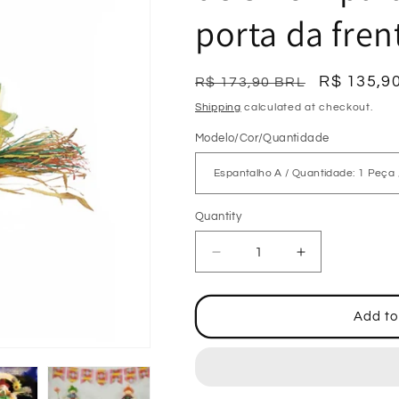
i
porta da fren
o
n
Regular
Sale
R$ 135,9
R$ 173,90 BRL
price
price
Shipping
calculated at checkout.
Modelo/Cor/Quantidade
Quantity
Decrease
Increase
quantity
quantity
for
for
Espantalho
Espantalho
Add to
de
de
Ação
Ação
de
de
Graças
Graças