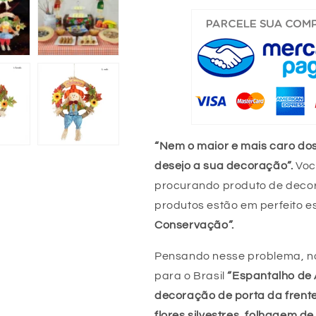
de
de
37
37
cm
cm
para
para
decoração
decoração
de
de
porta
porta
da
da
frente
frente
“Nem o maior e mais caro do
desejo a sua decoração”.
Voc
procurando produto de deco
produtos estão em perfeito e
Conservação”.
Pensando nesse problema, nó
para o Brasil
“Espantalho de
decoração de porta da frent
flores silvestres, folhagem 