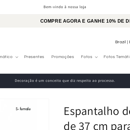
Bem-vindo à nossa loja
COMPRE AGORA E GANHE 10% D
C
o
u
mático
Presentes
Promoções
Fotos
Fotos Temát
n
t
Decoração é um conceito que diz respeito ao processo.
r
y
/
Espantalho d
r
e
de 37 cm par
g