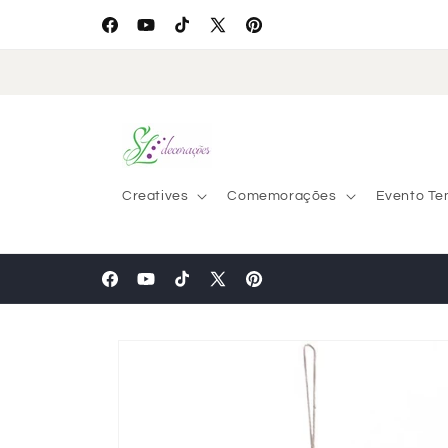
Skip to
content
Facebook
YouTube
TikTok
X
Pinterest
(Twitter)
Creatives
Comemorações
Evento Te
Facebook
YouTube
TikTok
X
Pinterest
(Twitter)
Skip to
product
information