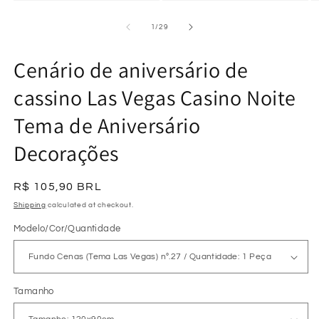
Open
O
media
m
2
3
of
1
/
29
in
in
modal
m
Cenário de aniversário de
cassino Las Vegas Casino Noite
Tema de Aniversário
Decorações
Regular
R$ 105,90 BRL
price
Shipping
calculated at checkout.
Modelo/Cor/Quantidade
Tamanho