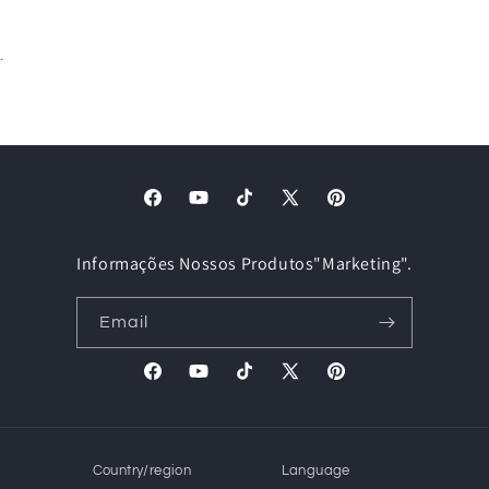
.
Facebook
YouTube
TikTok
X
Pinterest
(Twitter)
Informações Nossos Produtos"Marketing".
Email
Facebook
YouTube
TikTok
X
Pinterest
(Twitter)
Country/region
Language