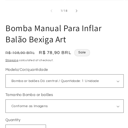
Open
Open
O
media
media
m
1
2
3
of
1
/
18
in
in
in
modal
modal
m
Bomba Manual Para Inflar
Balão Bexiga Art
Regular
Sale
R$ 78,90 BRL
Sale
R$ 108,90 BRL
price
price
Shipping
calculated at checkout.
Modelo/Cor/quantidade
Tamanho Bomba ar balões
Quantity