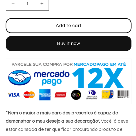
Decrease
Increase
quantity
quantity
for
for
Bomba
Bomba
Add to cart
Manual
Manual
Para
Para
Buy it now
Inflar
Inflar
Balão
Balão
Bexiga
Bexiga
Art
Art
“Nem o maior e mais caro dos presentes é capaz de
demonstrar o meu desejo a sua decoração”.
Você já deve
estar cansada de ter que ficar procurando produto de