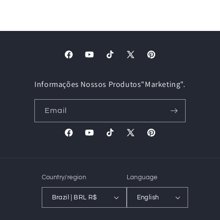
Facebook
YouTube
TikTok
X
Pinterest
(Twitter)
Informações Nossos Produtos"Marketing".
Email
Facebook
YouTube
TikTok
X
Pinterest
(Twitter)
Country/region
Language
Brazil | BRL R$
English