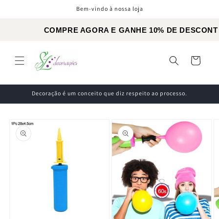
Skip to
Bem-vindo à nossa loja
content
COMPRE AGORA E GANHE
TODOS OS PRODUTOS COM C
Cart
FRETE GRÁTIS PARA COMPRAS 
Decoração é um conceito que diz respeito ao processo.
Skip to
product
information